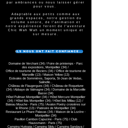
par ambiances ou nous laisser gérer
pour vous.
Adaptable aux petits comme aux
grands espaces, notre gestion du
volume sonore, de l'animation et
notre expérience feront de l'aventure
Chic Wah Wah un moment unique et
sur mesure.
Ils nous ont fait confiance...
Domaine de Verchant (34) /
Foire de printemps - Parc
des expositions, Montpellier (34) /
Office de tourisme de Beziers (34) / Office de tourisme de
Marseille (13) / Maison Yellow (13)
Estivales de Sommières, Saporta, St-Jean de Vedas,
Salinelle...
Château de Flaugergues (34) / Château de Roquelune
(34) / Abbaye de Valmagne (34) / Domaine de la Marceille
Basse (34)
Hôtel Pullman Montpellier (34) / Hôtel Mercure Montpellier
(34) / Hôtel Ibis Montpellier (34) / Hôtel Ibis Millau (12) /
Bateau Mouche - Paris (75) / Avalon Poetry croisières sur
le Rhone (13) / Patinoire de Montpellier (34)
Restaurant Le Phare Palavas (34) / Maison de la Lozère -
Montpellier (34)
Pavillon Cambon Capucine - Paris (75) / Club
Haussmann - Paris (75)
Camping Huttopia / Camping Siblu / Camping Sandaya /