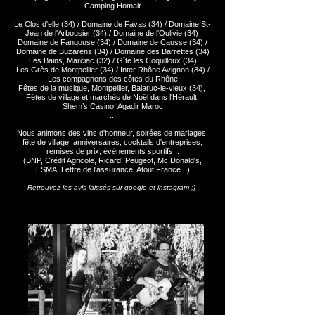
Camping Homair
Le Clos d'elle (34) / Domaine de Favas (34) / Domaine St-
Jean de l'Arbousier (34) / Domaine de l'Oulivie (34)
Domaine de Fangouse (34) / Domaine de Causse (34) /
Domaine de Buzarens (34) / Domaine des Barrettes (34)
Les Bains, Marciac (32) / Gîte les Coquilloux (34)
Les Grès de Montpellier (34) / Inter Rhône Avignon (84) /
Les compagnons des côtes du
Rhône
Fêtes de la musique, Montpellier, Balaruc-le-vieux (34),
Fêtes de village et marchés de Noël dans l'Hérault.
Shem’s Casino, Agadir Maroc
...
Nous animons des vins d'honneur, soirées de mariages,
fête de village, anniversaires,
cocktails d'entreprises,
remises de prix, événements sportifs...
(BNP, Crédit Agricole, Ricard, Peugeot, Mc Donald's,
ESMA, Lettre de l'assurance, Atout France...)
Retrouvez les avis laissés sur google et instagram ;)